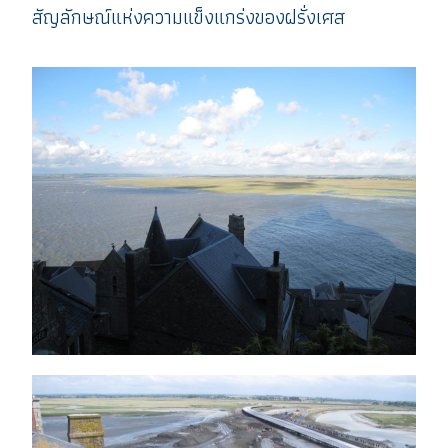
สัญลักษณ์แห่งความแข็งแกร่งของฝรั่งเศส