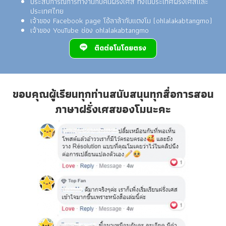
ประสบการณ์การทำงานกับคนฝรั่งเศส ทั้งในประเทศฝรั่งเศสและ
ประเทศไทย
เจ้าของ Facebook page โอ้ลาล้ากับแตงโม (ohlalakabtangmo)
เจ้าของ YouTube ช่อง ohlalakabtangmo
ติดต่อโมโดยตรง
ขอบคุณผู้เรียนทุกท่านสนับสนุนทุกสื่อการสอน
ภาษาฝรั่งเศสของโมนะคะ