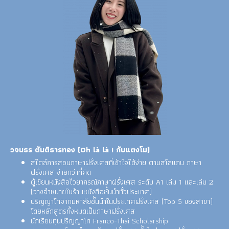
วจนธร ตันติธารทอง (Oh là là ! กับแตงโม)
สไตล์การสอนภาษาฝรั่งเศสที่เข้าใจได้ง่าย ตามสโลแกน ภาษา
ฝรั่งเศส ง่ายกว่าที่คิด
ผู้เขียนหนังสือไวยากรณ์ภาษาฝรั่งเศส ระดับ A1 เล่ม 1 และเล่ม 2
(วางจำหน่ายในร้านหนังสือชั้นนำทั่วประเทศ)
ปริญญาโทจากมหาลัยชั้นนำในประเทศฝรั่งเศส (Top 5 ของสาขา)
โดยหลักสูตรทั้งหมดเป็นภาษาฝรั่งเศส
นักเรียนทุนปริญญาโท Franco-Thai Scholarship