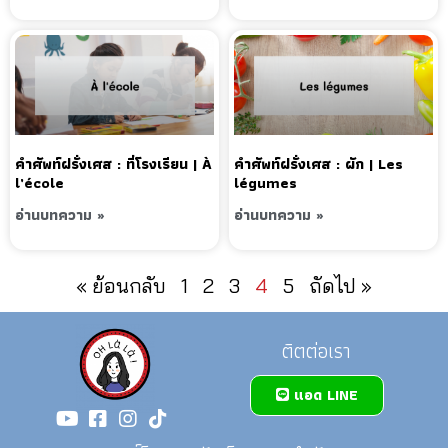
คำศัพท์ฝรั่งเศส : ที่โรงเรียน | À
คำศัพท์ฝรั่งเศส : ผัก | Les
l’école
légumes
อ่านบทความ »
อ่านบทความ »
« ย้อนกลับ
1
2
3
4
5
ถัดไป »
ติตต่อเรา
แอด LINE